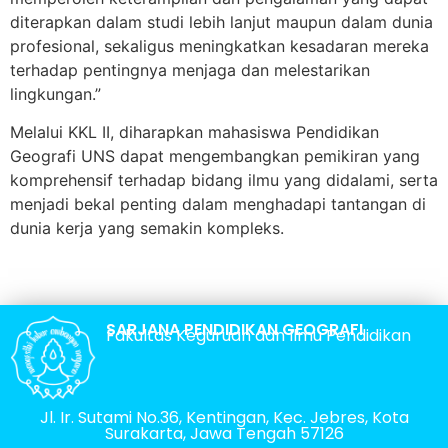
diterapkan dalam studi lebih lanjut maupun dalam dunia
profesional, sekaligus meningkatkan kesadaran mereka
terhadap pentingnya menjaga dan melestarikan
lingkungan.”
Melalui KKL II, diharapkan mahasiswa Pendidikan
Geografi UNS dapat mengembangkan pemikiran yang
komprehensif terhadap bidang ilmu yang didalami, serta
menjadi bekal penting dalam menghadapi tantangan di
dunia kerja yang semakin kompleks.
SARJANA PENDIDIKAN GEOGRAFI
Fakultas Keguruan dan Ilmu Pendidikan
Jl. Ir. Sutami No.36, Kentingan, Kec. Jebres, Kota
Surakarta, Jawa Tengah 57126