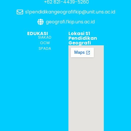
+62 821-4439-5260
s1pendidikangeografifkip@unit.uns.ac.id
geografi.fkip.uns.ac.id
EDUKASI
Lokasi S1
SIAKAD
Pendidikan
Geografi
OCW
SPADA